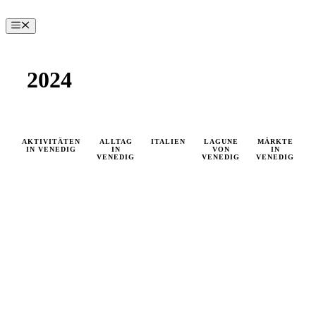
Zum
Inhalt
Menü
springen
2024
AKTIVITÄTEN
ALLTAG
ITALIEN
LAGUNE
MÄRKTE
IN VENEDIG
IN
VON
IN
VENEDIG
VENEDIG
VENEDIG
V