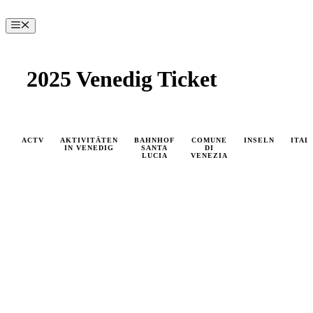
Zum
Inhalt
Menü
springen
2025 Venedig Ticket
ACTV
AKTIVITÄTEN
BAHNHOF
COMUNE
INSELN
ITAL
IN VENEDIG
SANTA
DI
LUCIA
VENEZIA