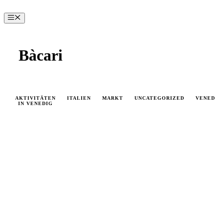
Zum
Inhalt
Menü
springen
Bàcari
AKTIVITÄTEN
ITALIEN
MARKT
UNCATEGORIZED
VENEDI
IN VENEDIG