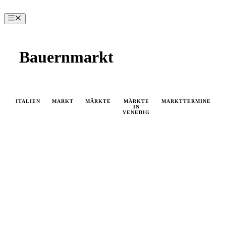
Zum
Inhalt
Menü
springen
Bauernmarkt
ITALIEN
MARKT
MÄRKTE
MÄRKTE
MARKTTERMINE
IN
VENEDIG