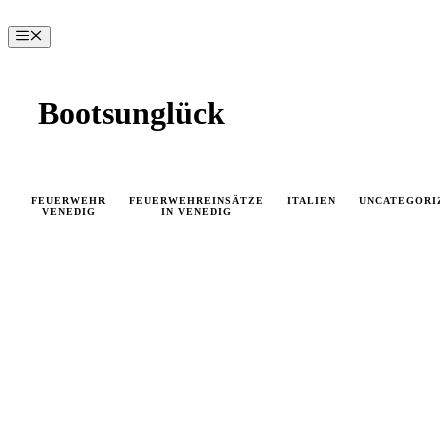
Zum
Inhalt
Menü
springen
Bootsunglück
FEUERWEHR
FEUERWEHREINSÄTZE
ITALIEN
UNCATEGORIZ
VENEDIG
IN VENEDIG