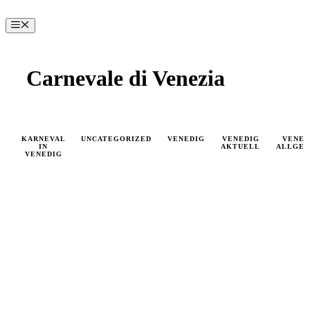
Zum
Inhalt
Menü
springen
Carnevale di Venezia
KARNEVAL
UNCATEGORIZED
VENEDIG
VENEDIG
VENED
IN
AKTUELL
ALLGEM
VENEDIG