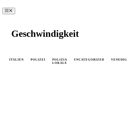
Zum
Inhalt
Menü
springen
Geschwindigkeit
ITALIEN
POLIZEI
POLIZIA
UNCATEGORIZED
VENEDIG
LOKALE