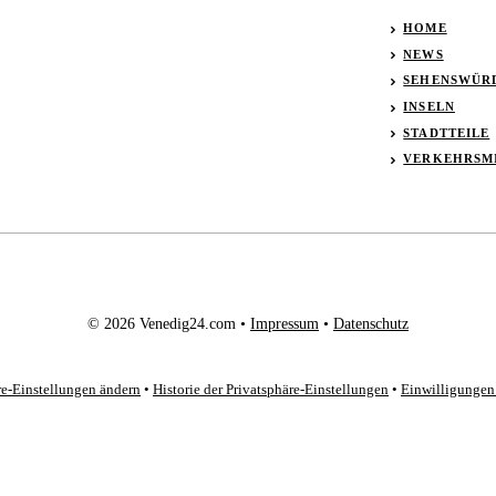
HOME
NEWS
SEHENSWÜR
INSELN
STADTTEILE
VERKEHRSM
© 2026 Venedig24.com •
Impressum
•
Datenschutz
re-Einstellungen ändern
•
Historie der Privatsphäre-Einstellungen
•
Einwilligungen