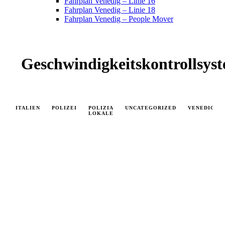
Fahrplan Venedig – Linie 16
Fahrplan Venedig – Linie 18
Fahrplan Venedig – People Mover
Geschwindigkeitskontrollsys
ITALIEN
POLIZEI
POLIZIA
UNCATEGORIZED
VENEDIG
LOKALE