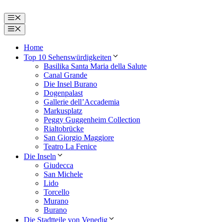
Zum
Inhalt
Menü
springen
Menü
Home
Top 10 Sehenswürdigkeiten
Basilika Santa Maria della Salute
Canal Grande
Die Insel Burano
Dogenpalast
Gallerie dell’Accademia
Markusplatz
Peggy Guggenheim Collection
Rialtobrücke
San Giorgio Maggiore
Teatro La Fenice
Die Inseln
Giudecca
San Michele
Lido
Torcello
Murano
Burano
Die Stadtteile von Venedig