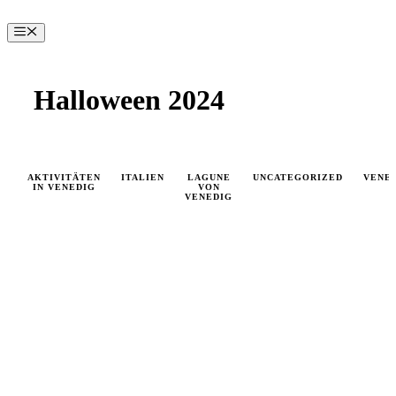
Zum
Inhalt
Menü
springen
Halloween 2024
AKTIVITÄTEN
ITALIEN
LAGUNE
UNCATEGORIZED
VENE
IN VENEDIG
VON
VENEDIG