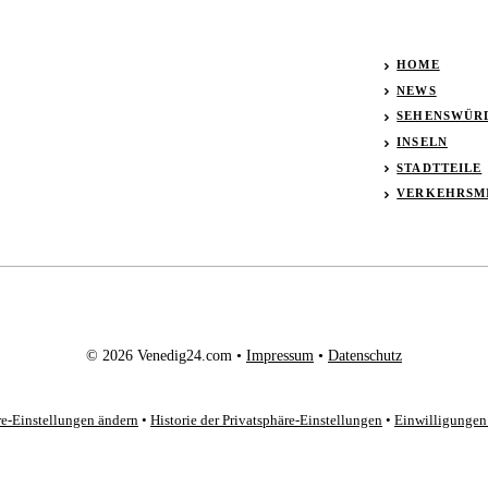
HOME
NEWS
SEHENSWÜR
INSELN
STADTTEILE
VERKEHRSM
© 2026 Venedig24.com •
Impressum
•
Datenschutz
re-Einstellungen ändern
•
Historie der Privatsphäre-Einstellungen
•
Einwilligungen