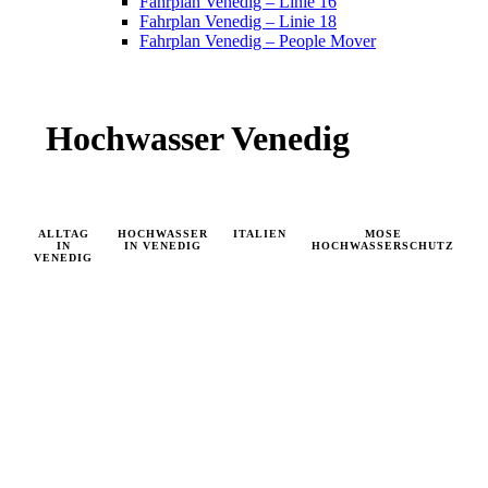
Fahrplan Venedig – Linie 16
Fahrplan Venedig – Linie 18
Fahrplan Venedig – People Mover
Hochwasser Venedig
ALLTAG
HOCHWASSER
ITALIEN
MOSE
U
IN
IN VENEDIG
HOCHWASSERSCHUTZ
VENEDIG