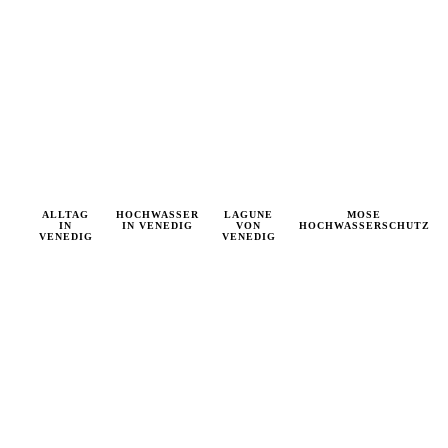
NCATEGORIZED
ALLTAG
HOCHWASSER
VENEDIG
VENEDIG
LAGUNE
VENEDIG
MOSE
VENEDIG
IN
IN VENEDIG
AKTUELL
VON
ALLGEMEIN
HOCHWASSERSCHUTZ
INFO
VENEDIG
VENEDIG