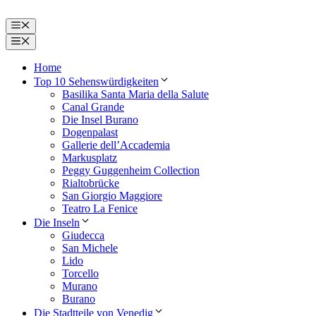
Zum
Inhalt
Menü
springen
Menü
Home
Top 10 Sehenswürdigkeiten
Basilika Santa Maria della Salute
Canal Grande
Die Insel Burano
Dogenpalast
Gallerie dell’Accademia
Markusplatz
Peggy Guggenheim Collection
Rialtobrücke
San Giorgio Maggiore
Teatro La Fenice
Die Inseln
Giudecca
San Michele
Lido
Torcello
Murano
Burano
Die Stadtteile von Venedig