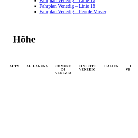
Fahrplan Venedig – Linie 16
Fahrplan Venedig – Linie 18
Fahrplan Venedig – People Mover
Höhe
ACTV
ALILAGUNA
COMUNE
EINTRITT
ITALIEN
ÖFF
DI
VENEDIG
VERKE
VENEZIA