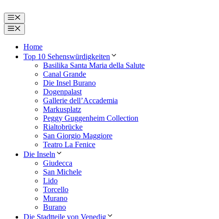
Zum
Inhalt
Menü
springen
Menü
Home
Top 10 Sehenswürdigkeiten
Basilika Santa Maria della Salute
Canal Grande
Die Insel Burano
Dogenpalast
Gallerie dell’Accademia
Markusplatz
Peggy Guggenheim Collection
Rialtobrücke
San Giorgio Maggiore
Teatro La Fenice
Die Inseln
Giudecca
San Michele
Lido
Torcello
Murano
Burano
Die Stadtteile von Venedig