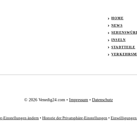
HOME
NEWS
SEHENSWÜR
INSELN
STADTTEILE
VERKEHRSM
© 2026 Venedig24.com •
Impressum
•
Datenschutz
re-Einstellungen ändern
•
Historie der Privatsphäre-Einstellungen
•
Einwilligungen