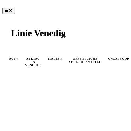
Zum
Inhalt
Menü
springen
Linie Venedig
ACTV
ALLTAG
ITALIEN
ÖFFENTLICHE
UNCATEGOR
IN
VERKEHRSMITTEL
VENEDIG