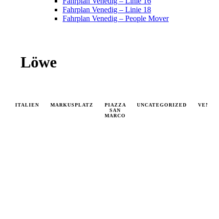
Fahrplan Venedig – Linie 16
Fahrplan Venedig – Linie 18
Fahrplan Venedig – People Mover
Löwe
ITALIEN
MARKUSPLATZ
PIAZZA
UNCATEGORIZED
VENED
SAN
MARCO