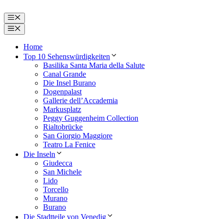
Zum
Inhalt
Menü
springen
Menü
Home
Top 10 Sehenswürdigkeiten
Basilika Santa Maria della Salute
Canal Grande
Die Insel Burano
Dogenpalast
Gallerie dell’Accademia
Markusplatz
Peggy Guggenheim Collection
Rialtobrücke
San Giorgio Maggiore
Teatro La Fenice
Die Inseln
Giudecca
San Michele
Lido
Torcello
Murano
Burano
Die Stadtteile von Venedig