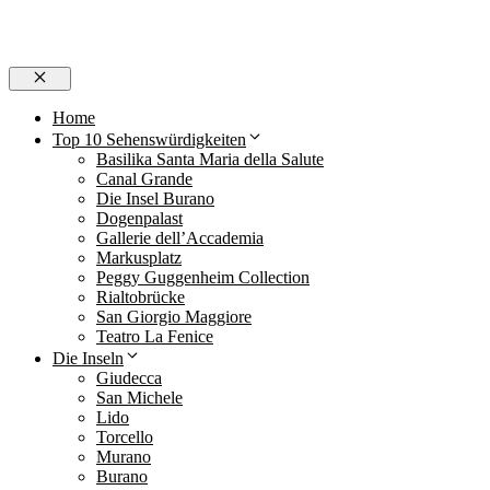
Schließen
Home
Top 10 Sehenswürdigkeiten
Basilika Santa Maria della Salute
Canal Grande
Die Insel Burano
Dogenpalast
Gallerie dell’Accademia
Markusplatz
Peggy Guggenheim Collection
Rialtobrücke
San Giorgio Maggiore
Teatro La Fenice
Die Inseln
Giudecca
San Michele
Lido
Torcello
Murano
Burano