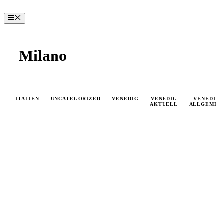
Zum
Inhalt
Menü
springen
Milano
ITALIEN
UNCATEGORIZED
VENEDIG
VENEDIG
VENEDIG
AKTUELL
ALLGEME