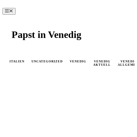
Zum
Inhalt
Menü
springen
Papst in Venedig
ITALIEN
UNCATEGORIZED
VENEDIG
VENEDIG
VENEDIG
AKTUELL
ALLGEME