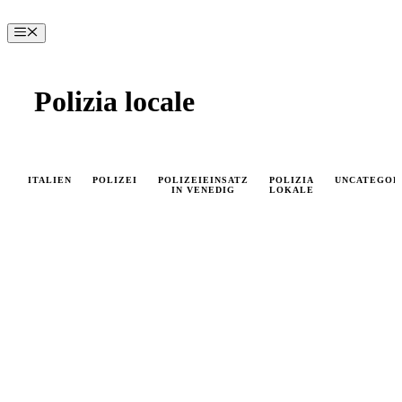
Zum
Inhalt
Menü
springen
Polizia locale
ITALIEN
POLIZEI
POLIZEIEINSATZ
POLIZIA
UNCATEGOR
IN VENEDIG
LOKALE