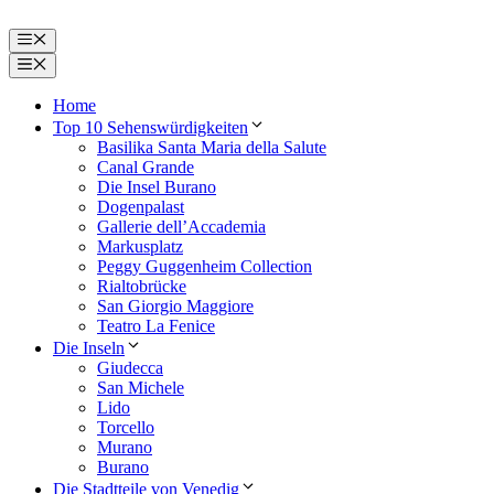
Zum
Inhalt
Menü
springen
Menü
Home
Top 10 Sehenswürdigkeiten
Basilika Santa Maria della Salute
Canal Grande
Die Insel Burano
Dogenpalast
Gallerie dell’Accademia
Markusplatz
Peggy Guggenheim Collection
Rialtobrücke
San Giorgio Maggiore
Teatro La Fenice
Die Inseln
Giudecca
San Michele
Lido
Torcello
Murano
Burano
Die Stadtteile von Venedig