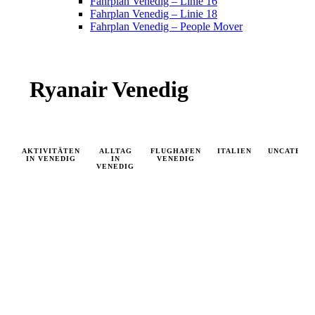
Fahrplan Venedig – Linie 16
Fahrplan Venedig – Linie 18
Fahrplan Venedig – People Mover
Ryanair Venedig
AKTIVITÄTEN
ALLTAG
FLUGHAFEN
ITALIEN
UNCATEGO
IN VENEDIG
IN
VENEDIG
VENEDIG