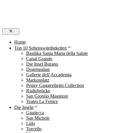
Schließen
Home
Top 10 Sehenswürdigkeiten
Basilika Santa Maria della Salute
Canal Grande
Die Insel Burano
Dogenpalast
Gallerie dell’Accademia
Markusplatz
Peggy Guggenheim Collection
Rialtobrücke
San Giorgio Maggiore
Teatro La Fenice
Die Inseln
Giudecca
San Michele
Lido
Torcello