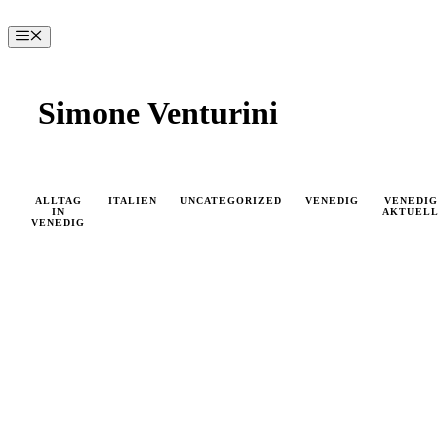
Zum
Inhalt
Menü
springen
Simone Venturini
ALLTAG
ITALIEN
UNCATEGORIZED
VENEDIG
VENEDIG
IN
AKTUELL
VENEDIG