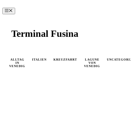
Zum
Inhalt
Menü
springen
Terminal Fusina
ALLTAG
ITALIEN
KREUZFAHRT
LAGUNE
UNCATEGORIZ
IN
VON
VENEDIG
VENEDIG