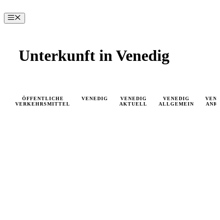
Zum
Inhalt
Menü
springen
Unterkunft in Venedig
ÖFFENTLICHE
VENEDIG
VENEDIG
VENEDIG
VEN
VERKEHRSMITTEL
AKTUELL
ALLGEMEIN
ANR