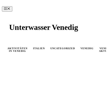
Zum
Inhalt
Menü
springen
Unterwasser Venedig
AKTIVITÄTEN
ITALIEN
UNCATEGORIZED
VENEDIG
VENE
IN VENEDIG
AKTU