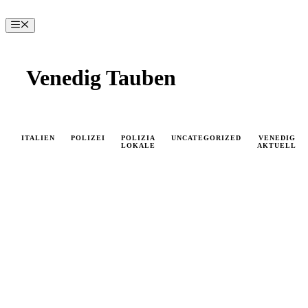
Zum
Inhalt
Menü
springen
Venedig Tauben
ITALIEN
POLIZEI
POLIZIA
UNCATEGORIZED
VENEDIG
LOKALE
AKTUELL