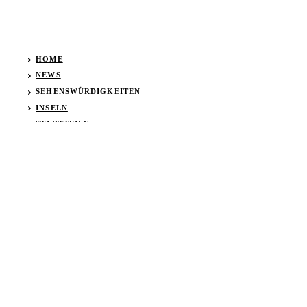
HOME
NEWS
SEHENSWÜRDIGKEITEN
INSELN
STADTTEILE
VERKEHRSMITTEL
© 2026 Venedig24.com •
Impressum
•
Datenschutz
Privatsphäre-Einstellungen ändern
•
Historie der Privatsphäre-
Einstellungen
•
Einwilligungen widerrufen