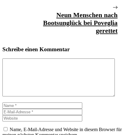
Neun Menschen nach
Bootsunglück bei Poveglia
gerettet
Schreibe einen Kommentar
Kommentar
Name
E-
Mail-
Website
Adresse
Name, E-Mail-Adresse und Website in diesem Browser für
meinen nächsten Kommentar speichern.