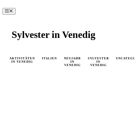
Zum
Inhalt
Menü
springen
Sylvester in Venedig
AKTIVITÄTEN
ITALIEN
NEUJAHR
SYLVESTER
UNCATEGO
IN VENEDIG
IN
IN
VENEDIG
VENEDIG