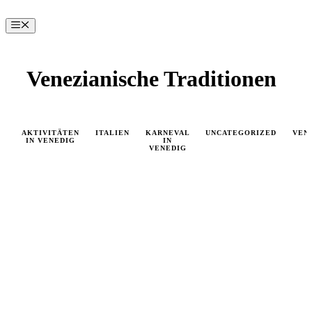
Zum
Inhalt
Menü
springen
Venezianische Traditionen
AKTIVITÄTEN
ITALIEN
KARNEVAL
UNCATEGORIZED
VEN
IN VENEDIG
IN
VENEDIG