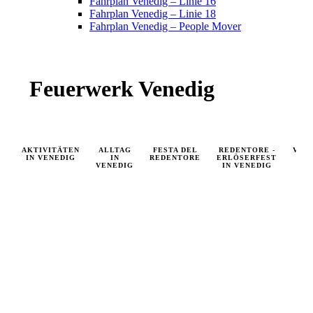
Fahrplan Venedig – Linie 16
Fahrplan Venedig – Linie 18
Fahrplan Venedig – People Mover
Feuerwerk Venedig
AKTIVITÄTEN
ALLTAG
FESTA DEL
REDENTORE -
VEN
IN VENEDIG
IN
REDENTORE
ERLÖSERFEST
VENEDIG
IN VENEDIG