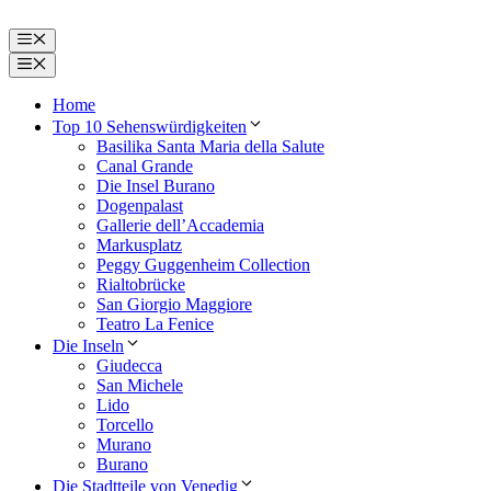
Zum
Inhalt
Menü
springen
Menü
Home
Top 10 Sehenswürdigkeiten
Basilika Santa Maria della Salute
Canal Grande
Die Insel Burano
Dogenpalast
Gallerie dell’Accademia
Markusplatz
Peggy Guggenheim Collection
Rialtobrücke
San Giorgio Maggiore
Teatro La Fenice
Die Inseln
Giudecca
San Michele
Lido
Torcello
Murano
Burano
Die Stadtteile von Venedig