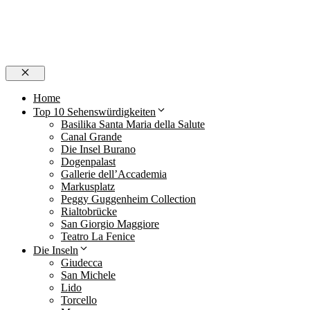
Schließen
Home
Top 10 Sehenswürdigkeiten
Basilika Santa Maria della Salute
Canal Grande
Die Insel Burano
Dogenpalast
Gallerie dell’Accademia
Markusplatz
Peggy Guggenheim Collection
Rialtobrücke
San Giorgio Maggiore
Teatro La Fenice
Die Inseln
Giudecca
San Michele
Lido
Torcello