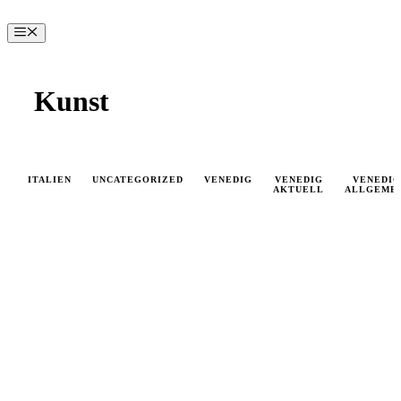
Zum
Inhalt
Menü
springen
Kunst
ITALIEN
UNCATEGORIZED
VENEDIG
VENEDIG
VENEDIG
AKTUELL
ALLGEME