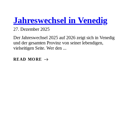
Jahreswechsel in Venedig
27. Dezember 2025
Der Jahreswechsel 2025 auf 2026 zeigt sich in Venedig
und der gesamten Provinz von seiner lebendigen,
vielseitigen Seite. Wer den ...
READ MORE
PORETTO
VENEDIG
VENEDIG
VENEDIG
VENEDIG
VENED
AKTUELL
ALLGEMEIN
INFO
MAGAZ