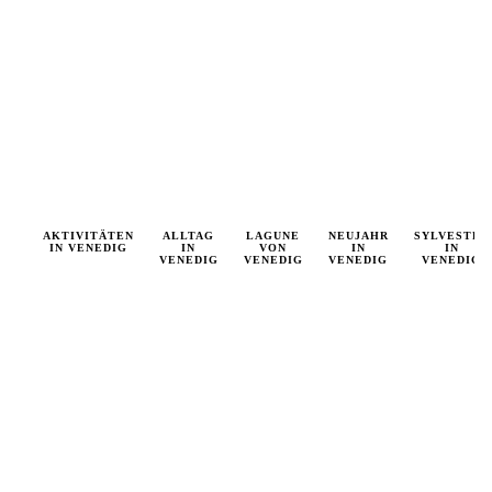
RIZED
AKTIVITÄTEN
VENEDIG
VENEDIG
ALLTAG
VENEDIG
LAGUNE
NEUJAHR
VENEDIG
SYLVESTER
VENEDIG
IN VENEDIG
AKTUELL
IN
ALLGEMEIN
VON
IN
INFO
MAGAZIN
IN
VENEDIG
VENEDIG
VENEDIG
VENEDIG