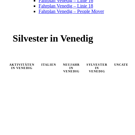
Fahrplan Venedig – Linie 16
Fahrplan Venedig – Linie 18
Fahrplan Venedig – People Mover
Silvester in Venedig
AKTIVITÄTEN
ITALIEN
NEUJAHR
SYLVESTER
UNCATEGO
IN VENEDIG
IN
IN
VENEDIG
VENEDIG