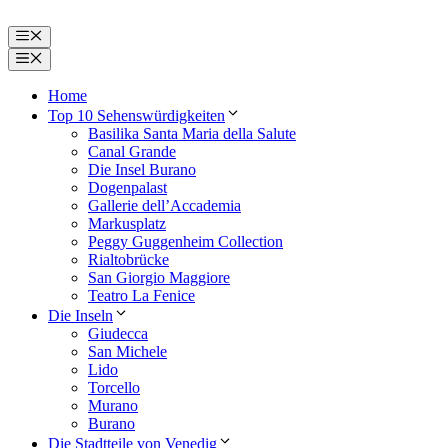
Zum
Inhalt
Menü
springen
Menü
Home
Top 10 Sehenswürdigkeiten
Basilika Santa Maria della Salute
Canal Grande
Die Insel Burano
Dogenpalast
Gallerie dell’Accademia
Markusplatz
Peggy Guggenheim Collection
Rialtobrücke
San Giorgio Maggiore
Teatro La Fenice
Die Inseln
Giudecca
San Michele
Lido
Torcello
Murano
Burano
Die Stadtteile von Venedig