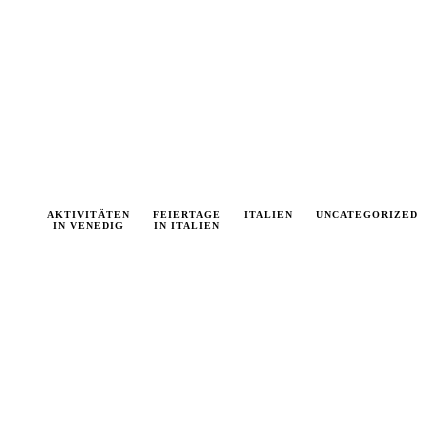
UNCATEGORIZED
VENEDIG
AKTIVITÄTEN
VENEDIG
VENEDIG
FEIERTAGE
VERANSTALTUNGEN
VENEDIG
ITALIEN
VENEDIG
UNCATEGORIZED
VENE
NACHRICHTEN
IN VENEDIG
NEWS
IN ITALIEN
AKTUELL
ALLGEMEIN
TAGEST