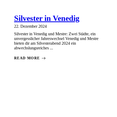
Silvester in Venedig
22. Dezember 2024
Silvester in Venedig und Mestre: Zwei Städte, ein
unvergesslicher Jahreswechsel Venedig und Mestre
bieten dir am Silvesterabend 2024 ein
abwechslungsreiches ...
READ MORE
IG
VENEDIG
VENEDIG
VENEDIG
VENEDIG
VERANSTA
IN
NACHRICHTEN
NEWS
TICKET
TICKETS