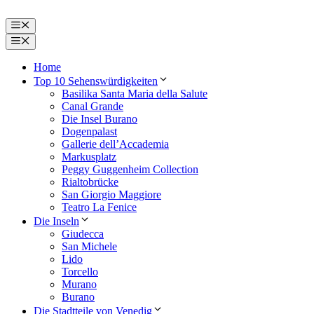
Zum
Inhalt
Menü
springen
Menü
Home
Top 10 Sehenswürdigkeiten
Basilika Santa Maria della Salute
Canal Grande
Die Insel Burano
Dogenpalast
Gallerie dell’Accademia
Markusplatz
Peggy Guggenheim Collection
Rialtobrücke
San Giorgio Maggiore
Teatro La Fenice
Die Inseln
Giudecca
San Michele
Lido
Torcello
Murano
Burano
Die Stadtteile von Venedig