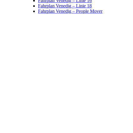
Fahrplan Venedig – Linie 16
Fahrplan Venedig – Linie 18
Fahrplan Venedig – People Mover