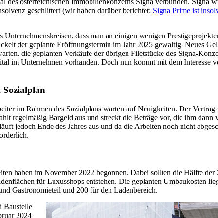
ksal des österreichischen Immobilienkonzerns Signa verbunden. Signa
nsolvenz geschlittert (wir haben darüber berichtet:
Signa Prime ist inso
 Unternehmenskreisen, dass man an einigen wenigen Prestigeprojekten 
kelt der geplante Eröffnungstermin im Jahr 2025 gewaltig. Neues Geld
erwarten, die geplanten Verkäufe der übrigen Filetstücke des Signa-Konze
apital im Unternehmen vorhanden. Doch nun kommt mit dem Interesse
m Sozialplan
eiter im Rahmen des Sozialplans warten auf Neuigkeiten. Der Vertrag 
hlt regelmäßig Bargeld aus und streckt die Beträge vor, die ihm dan
äuft jedoch Ende des Jahres aus und da die Arbeiten noch nicht abgesch
orderlich.
ten haben im November 2022 begonnen. Dabei sollten die Hälfte der
enflächen für Luxusshops entstehen. Die geplanten Umbaukosten lieg
und Gastronomieteil und 200 für den Ladenbereich.