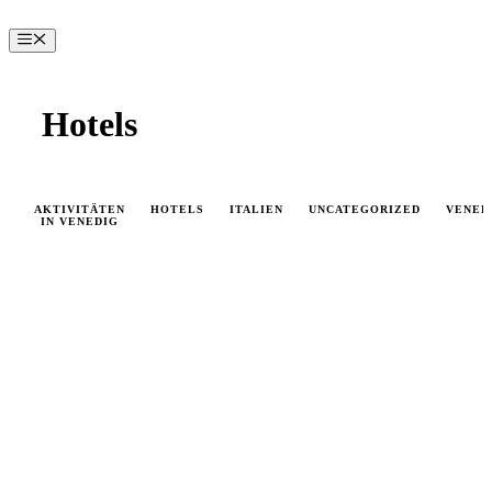
Zum
Inhalt
Menü
springen
Hotels
AKTIVITÄTEN
HOTELS
ITALIEN
UNCATEGORIZED
VENED
IN VENEDIG